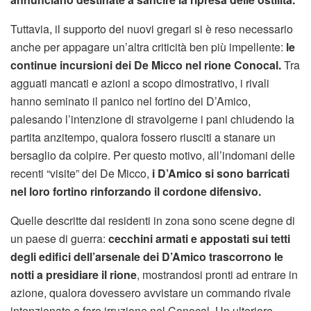
Tuttavia, il supporto dei nuovi gregari si è reso necessario
anche per appagare un’altra criticità ben più impellente:
le
continue incursioni dei De Micco nel rione Conocal.
Tra
agguati mancati e azioni a scopo dimostrativo, i rivali
hanno seminato il panico nel fortino dei D’Amico,
palesando l’intenzione di stravolgerne i pani chiudendo la
partita anzitempo, qualora fossero riusciti a stanare un
bersaglio da colpire. Per questo motivo, all’indomani delle
recenti “visite” dei De Micco,
i D’Amico si sono barricati
nel loro fortino rinforzando il cordone difensivo.
Quelle descritte dai residenti in zona sono scene degne di
un paese di guerra:
cecchini armati e appostati sui tetti
degli edifici dell’arsenale dei D’Amico trascorrono le
notti a presidiare il rione
, mostrandosi pronti ad entrare in
azione, qualora dovessero avvistare un commando rivale
intenzionato a fare irruzione nel Conocal. Un ulteriore