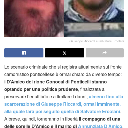
Giuseppe Riccardi e Salvatore Ercolani
Lo scenario criminale che si registra attualmente sul fronte
camorristico ponticellese è ormai chiaro da diverso tempo:
i D’Amico del rione Conocal di Ponticelli stanno
optando per una politica prudente
, finalizzata a
preservare l’equilibrio e a limitare i danni,
almeno fino alla
scarcerazione di Giuseppe Riccardi, ormai imminente,
alla quale farà poi seguito quella di Salvatore Ercolani
.
A breve, quindi, torneranno in libertà
il compagno di una
delle sorelle D’Amico e il marito di
Annunziata D’Amico
,