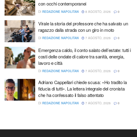
con occhi contemporanei
DI
REDAZIONE NAPOLITAN
8 AGOSTO, 2026
0
Virale la storia del professore che ha salvato un
ragazzo dalla strada con un giro in moto
DI
REDAZIONE NAPOLITAN
7 AGOSTO, 2026
0
Emergenza caldo, il conto salato dell’estate: tutti i
costi delle ondate di calore tra sanità, energia,
lavoro e città
DI
REDAZIONE NAPOLITAN
7 AGOSTO, 2026
0
Adriano Cappellari chiede scusa: «Ho tradito la
fiducia di tutti». La lettera integrale del cronista
che ha confessato il falso attentato
DI
REDAZIONE NAPOLITAN
7 AGOSTO, 2026
0