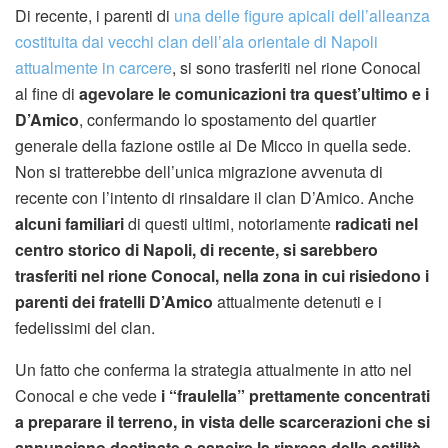
Di recente, i parenti di
una delle figure apicali dell’alleanza
costituita dai vecchi clan dell’ala orientale di Napoli
attualmente in carcere
, si sono trasferiti nel rione Conocal
al fine di
agevolare le comunicazioni tra quest’ultimo e i
D’Amico
, confermando lo spostamento del quartier
generale della fazione ostile ai De Micco in quella sede.
Non si tratterebbe dell’unica migrazione avvenuta di
recente con l’intento di rinsaldare il clan D’Amico. Anche
alcuni familiari
di questi ultimi, notoriamente
radicati nel
centro storico di Napoli, di recente, si sarebbero
trasferiti nel rione Conocal, nella zona in cui risiedono i
parenti dei fratelli D’Amico
attualmente detenuti e i
fedelissimi del clan.
Un fatto che conferma la strategia attualmente in atto nel
Conocal e che vede
i “fraulella” prettamente concentrati
a preparare il terreno, in vista delle scarcerazioni che si
annunciano destinate a sancire la ripresa delle ostilità.