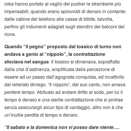
roba hanno portato al vaglio dei pusher le stramberie più
impensabili, quando erano sprovvisti di denaro in contante:
dalle cabine del telefono alle casse di bibite, talvolta,
perfino gli indumenti adagiati sugli stendini dei balconi del
rione.
Quando “il pegno” proposto dal tossico di turno non
andava a genio al “nippolo”, la contrattazione
sfociava nel sangue
. Il tossico si dimenava, sopraffatto
dalla crisi d’astinenza, amplificata dalla percezione di
essere ad un passo dall’agognata conquista, ed incattivito
dal reiterato diniego. “Il nippolo”, dal suo canto, non amava
perdere tempo. Abituato ad andare dritto al sodo, per lui il
tempo è denaro e una sterile contrattazione che si protrae
senza assicurargli alcun tipo di vantaggio, altro non è che
un’inutile perdita di tempo e denaro.
“Il sabato e la domenica non vi posso dare niente….