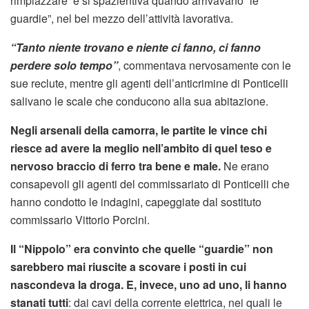
rimpiazzare e si spazientiva quando arrivavano “le
guardie”, nel bel mezzo dell’attività lavorativa.
“Tanto niente trovano e niente ci fanno, ci fanno
perdere solo tempo”
, commentava nervosamente con le
sue reclute, mentre gli agenti dell’anticrimine di Ponticelli
salivano le scale che conducono alla sua abitazione.
Negli arsenali della camorra, le partite le vince chi
riesce ad avere la meglio nell’ambito di quel teso e
nervoso braccio di ferro tra bene e male.
Ne erano
consapevoli gli agenti del commissariato di Ponticelli che
hanno condotto le indagini, capeggiate dal sostituto
commissario Vittorio Porcini.
Il “Nippolo” era convinto che quelle “guardie” non
sarebbero mai riuscite a scovare i posti in cui
nascondeva la droga. E, invece, uno ad uno, li hanno
stanati tutti
: dai cavi della corrente elettrica, nei quali le