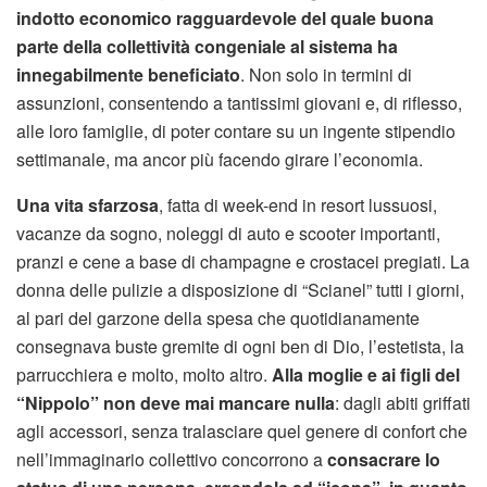
indotto economico ragguardevole del quale buona
parte della collettività congeniale al sistema ha
innegabilmente beneficiato
. Non solo in termini di
assunzioni, consentendo a tantissimi giovani e, di riflesso,
alle loro famiglie, di poter contare su un ingente stipendio
settimanale, ma ancor più facendo girare l’economia.
Una vita sfarzosa
, fatta di week-end in resort lussuosi,
vacanze da sogno, noleggi di auto e scooter importanti,
pranzi e cene a base di champagne e crostacei pregiati. La
donna delle pulizie a disposizione di “Scianel” tutti i giorni,
al pari del garzone della spesa che quotidianamente
consegnava buste gremite di ogni ben di Dio, l’estetista, la
parrucchiera e molto, molto altro.
Alla moglie e ai figli del
“Nippolo” non deve mai mancare nulla
: dagli abiti griffati
agli accessori, senza tralasciare quel genere di confort che
nell’immaginario collettivo concorrono a
consacrare lo