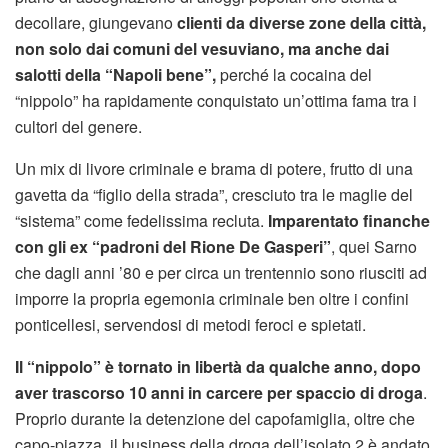
decollare, giungevano
clienti da diverse zone della città,
non solo dai comuni del vesuviano, ma anche dai
salotti della “Napoli bene”,
perché la cocaina del
“nippolo” ha rapidamente conquistato un’ottima fama tra i
cultori del genere.
Un mix di livore criminale e brama di potere, frutto di una
gavetta da “figlio della strada”, cresciuto tra le maglie del
“sistema” come fedelissima recluta.
Imparentato finanche
con gli ex “padroni del Rione De Gasperi”
, quei Sarno
che dagli anni ’80 e per circa un trentennio sono riusciti ad
imporre la propria egemonia criminale ben oltre i confini
ponticellesi, servendosi di metodi feroci e spietati.
Il “nippolo” è tornato in libertà da qualche anno, dopo
aver trascorso 10 anni in carcere per spaccio di droga
.
Proprio durante la detenzione del capofamiglia, oltre che
capo-piazza, il business della droga dell’isolato 2 è andato