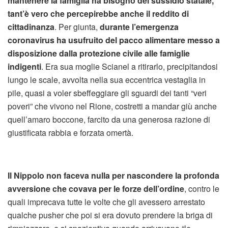
mantenere la famiglia ha bisogno del sussidio statale,
tant’è vero che percepirebbe anche il reddito di
cittadinanza
. Per giunta,
durante l’emergenza
coronavirus ha usufruito del pacco alimentare messo a
disposizione dalla protezione civile alle famiglie
indigenti
. Era sua moglie Scianel a ritirarlo, precipitandosi
lungo le scale, avvolta nella sua eccentrica vestaglia in
pile, quasi a voler sbeffeggiare gli sguardi dei tanti “veri
poveri” che vivono nel Rione, costretti a mandar giù anche
quell’amaro boccone, farcito da una generosa razione di
giustificata rabbia e forzata omertà.
Il Nippolo non faceva nulla per nascondere la profonda
avversione che covava per le forze dell’ordine
, contro le
quali imprecava tutte le volte che gli avessero arrestato
qualche pusher che poi si era dovuto prendere la briga di