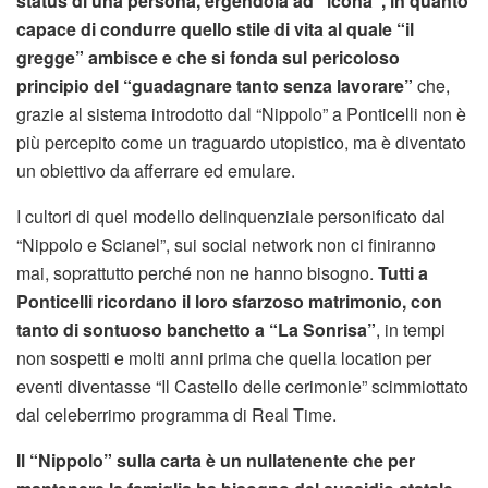
status di una persona, ergendola ad “icona”, in quanto
capace di condurre quello stile di vita al quale “il
gregge” ambisce e che si fonda sul pericoloso
principio del “guadagnare tanto senza lavorare”
che,
grazie al sistema introdotto dal “Nippolo” a Ponticelli non è
più percepito come un traguardo utopistico, ma è diventato
un obiettivo da afferrare ed emulare.
I cultori di quel modello delinquenziale personificato dal
“Nippolo e Scianel”, sui social network non ci finiranno
mai, soprattutto perché non ne hanno bisogno.
Tutti a
Ponticelli ricordano il loro sfarzoso matrimonio, con
tanto di sontuoso banchetto a “La Sonrisa”
, in tempi
non sospetti e molti anni prima che quella location per
eventi diventasse “Il Castello delle cerimonie” scimmiottato
dal celeberrimo programma di Real Time.
Il “Nippolo” sulla carta è un nullatenente che per