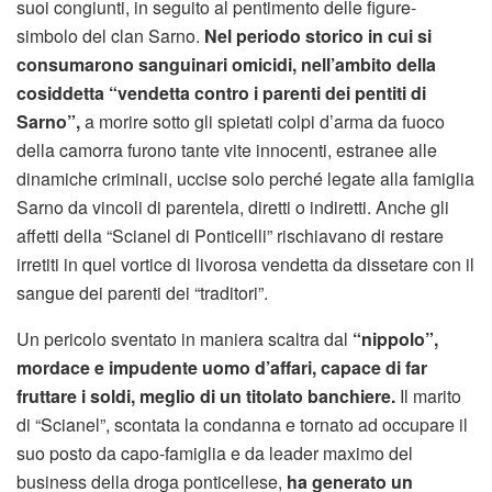
suoi congiunti, in seguito al pentimento delle figure-
simbolo del clan Sarno.
Nel periodo storico in cui si
consumarono sanguinari omicidi, nell’ambito della
cosiddetta “vendetta contro i parenti dei pentiti di
Sarno”,
a morire sotto gli spietati colpi d’arma da fuoco
della camorra furono tante vite innocenti, estranee alle
dinamiche criminali, uccise solo perché legate alla famiglia
Sarno da vincoli di parentela, diretti o indiretti. Anche gli
affetti della “Scianel di Ponticelli” rischiavano di restare
irretiti in quel vortice di livorosa vendetta da dissetare con il
sangue dei parenti dei “traditori”.
Un pericolo sventato in maniera scaltra dal
“nippolo”,
mordace e impudente uomo d’affari, capace di far
fruttare i soldi, meglio di un titolato banchiere.
Il marito
di “Scianel”, scontata la condanna e tornato ad occupare il
suo posto da capo-famiglia e da leader maximo del
business della droga ponticellese,
ha generato un