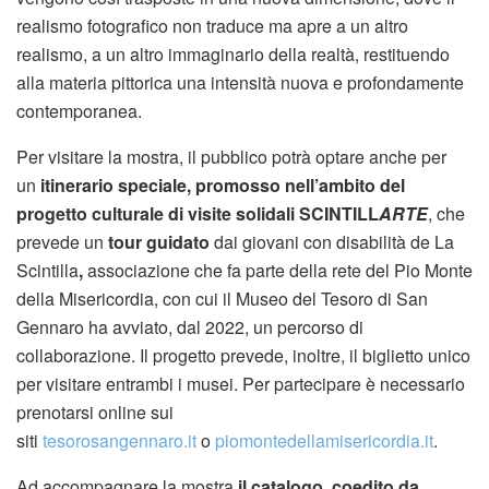
realismo fotografico non traduce ma apre a un altro
realismo, a un altro immaginario della realtà, restituendo
alla materia pittorica una intensità nuova e profondamente
contemporanea.
Per visitare la mostra, il pubblico potrà optare anche per
un
itinerario speciale, promosso nell’ambito del
progetto culturale di visite solidali SCINTILL
ARTE
, che
prevede un
tour guidato
dai giovani con disabilità de La
Scintilla
,
associazione che fa parte della rete del Pio Monte
della Misericordia, con cui il Museo del Tesoro di San
Gennaro ha avviato, dal 2022, un percorso di
collaborazione. Il progetto prevede, inoltre, il biglietto unico
per visitare entrambi i musei. Per partecipare è necessario
prenotarsi online sui
siti
tesorosangennaro.it
o
piomontedellamisericordia.it
.
Ad accompagnare la mostra
il catalogo, coedito da