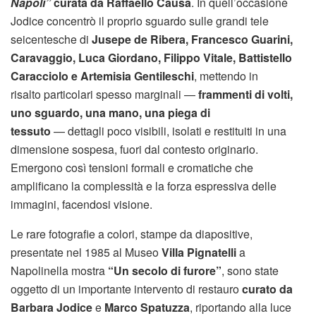
Napoli”
curata da Raffaello Causa
. In quell’occasione
Jodice concentrò il proprio sguardo sulle grandi tele
seicentesche di
Jusepe de Ribera, Francesco Guarini,
Caravaggio, Luca Giordano, Filippo Vitale, Battistello
Caracciolo e Artemisia Gentileschi
, mettendo in
risalto particolari spesso marginali —
frammenti di volti,
uno sguardo, una mano, una piega di
tessuto
— dettagli poco visibili, isolati e restituiti in una
dimensione sospesa, fuori dal contesto originario.
Emergono così tensioni formali e cromatiche che
amplificano la complessità e la forza espressiva delle
immagini, facendosi visione.
Le rare fotografie a colori, stampe da diapositive,
presentate nel 1985 al Museo
Villa Pignatelli
a
Napolinella mostra
“Un secolo di furore”
, sono state
oggetto di un importante intervento di restauro
curato da
Barbara Jodice
e
Marco Spatuzza
, riportando alla luce