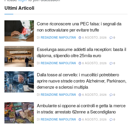
Ultimi Articoli
Come riconoscere una PEC falsa: i segnali da
non sottovalutare per evitare truffe
DI
REDAZIONE NAPOLITAN
6 AGOSTO, 2026
0
Esselunga assume addetti alla reception: basta il
diploma, stipendio oltre 25mila euro
DI
REDAZIONE NAPOLITAN
6 AGOSTO, 2026
0
Dalla tosse al cervello: i mucolitici potrebbero
aprire nuove strade contro Alzheimer, Parkinson,
demenze e sclerosi multipla
DI
REDAZIONE NAPOLITAN
6 AGOSTO, 2026
0
Ambulante si oppone ai controlli e getta la merce
in strada: arrestato 62enne a Secondigliano
DI
REDAZIONE NAPOLITAN
6 AGOSTO, 2026
0