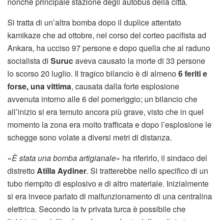
nonché principale stazione degli autobus della città.
Si tratta di un’altra bomba dopo il duplice attentato
kamikaze che ad ottobre, nel corso del corteo pacifista ad
Ankara, ha ucciso 97 persone e dopo quella che al raduno
socialista di
Suruc
aveva causato la morte di 33 persone
lo scorso 20 luglio. Il tragico bilancio è di almeno
6 feriti e
forse, una vittima
, causata dalla forte esplosione
avvenuta intorno alle 6 del pomeriggio; un bilancio che
all’inizio si era temuto ancora più grave, visto che in quel
momento la zona era molto trafficata e dopo l’esplosione le
schegge sono volate a diversi metri di distanza.
«
È stata una bomba artigianale
» ha riferirlo, il sindaco del
distretto
Atilla Aydiner
. Si tratterebbe nello specifico di un
tubo riempito di esplosivo e di altro materiale. Inizialmente
si era invece parlato di malfunzionamento di una centralina
elettrica. Secondo la tv privata turca è possibile che