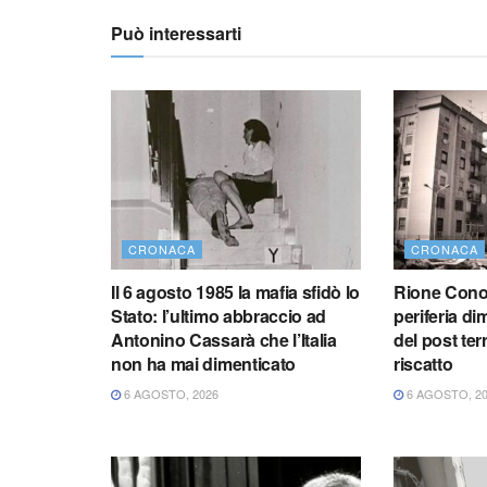
Può interessarti
CRONACA
CRONACA
Il 6 agosto 1985 la mafia sfidò lo
Rione Conoc
Stato: l’ultimo abbraccio ad
periferia di
Antonino Cassarà che l’Italia
del post ter
non ha mai dimenticato
riscatto
6 AGOSTO, 2026
6 AGOSTO, 2