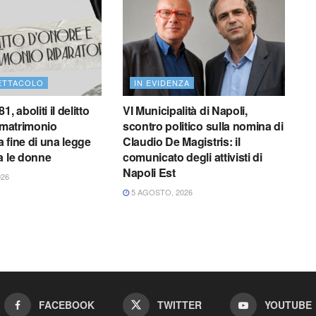
ETTACOLO
IN EVIDENZA
, aboliti il delitto
VI Municipalità di Napoli,
l matrimonio
scontro politico sulla nomina di
la fine di una legge
Claudio De Magistris: il
a le donne
comunicato degli attivisti di
Napoli Est
026
5 AGOSTO, 2026
FACEBOOK
TWITTER
YOUTUBE