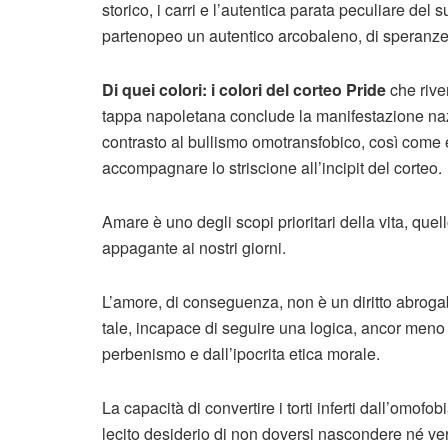
storico, i carri e l’autentica parata peculiare del
partenopeo un autentico arcobaleno, di speranze, 
Di quei colori: i colori del corteo Pride
che rive
tappa napoletana conclude la manifestazione naz
contrasto al bullismo omotransfobico, così come
accompagnare lo striscione all’incipit del corteo.
Amare è uno degli scopi prioritari della vita, quel
appagante ai nostri giorni.
L’amore, di conseguenza, non è un diritto abroga
tale, incapace di seguire una logica, ancor meno de
perbenismo e dall’ipocrita etica morale.
La capacità di convertire i torti inferti dall’omofo
lecito desiderio di non doversi nascondere né v