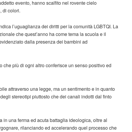
 suddetto evento, hanno scalfito nel rovente cielo
di colori.
ndica l’uguaglianza dei diritti per la comunità LGBTQI. La
ionale che quest’anno ha come tema la scuola e il
 evidenziato dalla presenza dei bambini ad
lo che più di ogni altro conferisce un senso positivo ed
bile attraverso una legge, ma un sentimento e in quanto
gli stereotipi piuttosto che dei canali indotti dal finto
bia in una ferma ed acuta battaglia ideologica, oltre al
ergognare, rilanciando ed accelerando quel processo che