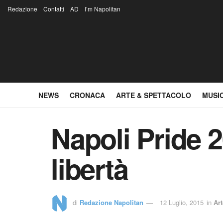
Redazione
Contatti
AD
I’m Napolitan
NEWS
CRONACA
ARTE & SPETTACOLO
MUSI
Napoli Pride 2
libertà
di
Redazione Napolitan
12 Luglio, 2015
in
Ar