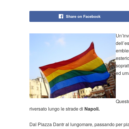
Share on Facebook
Un’inv
dell’e
emblem
esteri
sopratt
ed um
Questo
riversato lungo le strade di
Napoli.
Dal Piazza Dantr al lungomare, passando per piazz