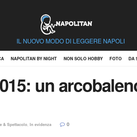
IL NUOVO MODO DI LEGGERE NAPOLI
CA
NAPOLITAN BY NIGHT
NON SOLO HOBBY
FOTO
DA 
015: un arcobaleno
0
te & Spettacolo
,
In evidenza