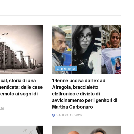
CRONACA
al, storia di una
14enne uccisa dall’ex ad
menticata: dalle case
Afragola, braccialetto
remoto ai sogni di
elettronico e divieto di
avvicinamento per i genitori di
Martina Carbonaro
026
5 AGOSTO, 2026