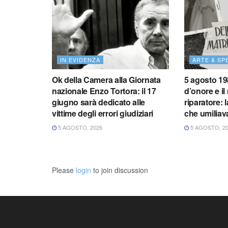
IN EVIDENZA
ARTE & SP
Ok della Camera alla Giornata
5 agosto 1981
nazionale Enzo Tortora: il 17
d’onore e i
giugno sarà dedicato alle
riparatore: 
vittime degli errori giudiziari
che umiliav
5 AGOSTO, 2026
5 AGOSTO, 2
Please
login
to join discussion