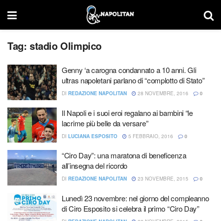
Tag:
stadio Olimpico
Genny ‘a carogna condannato a 10 anni. Gli
ultras napoletani parlano di “complotto di Stato”
DI
REDAZIONE NAPOLITAN
28 NOVEMBRE, 2016
0
Il Napoli e i suoi eroi regalano ai bambini “le
lacrime più belle da versare”
DI
LUCIANA ESPOSITO
5 FEBBRAIO, 2016
0
“Ciro Day”: una maratona di beneficenza
all’insegna del ricordo
DI
REDAZIONE NAPOLITAN
23 NOVEMBRE, 2015
0
Lunedì 23 novembre: nel giorno del compleanno
di Ciro Esposito si celebra il primo “Ciro Day”