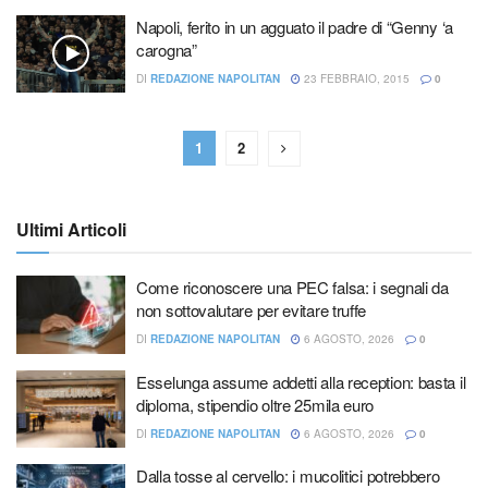
Napoli, ferito in un agguato il padre di “Genny ‘a
carogna”
DI
REDAZIONE NAPOLITAN
23 FEBBRAIO, 2015
0
1
2
Ultimi Articoli
Come riconoscere una PEC falsa: i segnali da
non sottovalutare per evitare truffe
DI
REDAZIONE NAPOLITAN
6 AGOSTO, 2026
0
Esselunga assume addetti alla reception: basta il
diploma, stipendio oltre 25mila euro
DI
REDAZIONE NAPOLITAN
6 AGOSTO, 2026
0
Dalla tosse al cervello: i mucolitici potrebbero