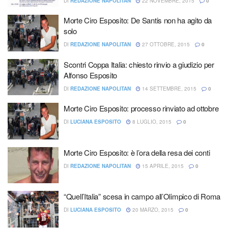
DI
REDAZIONE NAPOLITAN
22 NOVEMBRE, 2015
0
Morte Ciro Esposito: De Santis non ha agito da
solo
DI
REDAZIONE NAPOLITAN
27 OTTOBRE, 2015
0
Scontri Coppa Italia: chiesto rinvio a giudizio per
Alfonso Esposito
DI
REDAZIONE NAPOLITAN
14 SETTEMBRE, 2015
0
Morte Ciro Esposito: processo rinviato ad ottobre
DI
LUCIANA ESPOSITO
8 LUGLIO, 2015
0
Morte Ciro Esposito: è l’ora della resa dei conti
DI
REDAZIONE NAPOLITAN
15 APRILE, 2015
0
“Quell’Italia” scesa in campo all’Olimpico di Roma
DI
LUCIANA ESPOSITO
20 MARZO, 2015
0