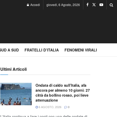
Accedi
giovedì, 6 Agosto, 2026
SUD A SUD
FRATELLI D’ITALIA
FENOMENI VIRALI
Ultimi Articoli
Ondata di caldo sull’Italia, afa
ancora per almeno 10 giorni: 27
città da bollino rosso, poi lieve
attenuazione
6 AGOSTO, 2026
0
L'Italia continua a fare i conti con una delle ondate di