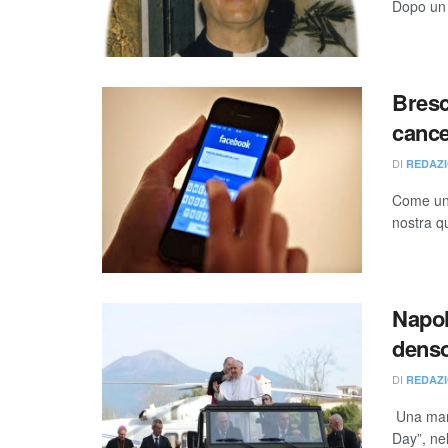
Dopo un l
Bresc
cance
DI
REDAZI
Come una
nostra qu
Napol
denso
DI
REDAZI
Una mara
Day”, nel