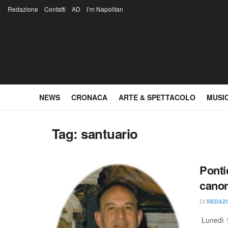
Redazione
Contatti
AD
I’m Napolitan
NEWS
CRONACA
ARTE & SPETTACOLO
MUSI
Tag:
santuario
Pontic
canon
DI
REDAZI
Lunedì 12