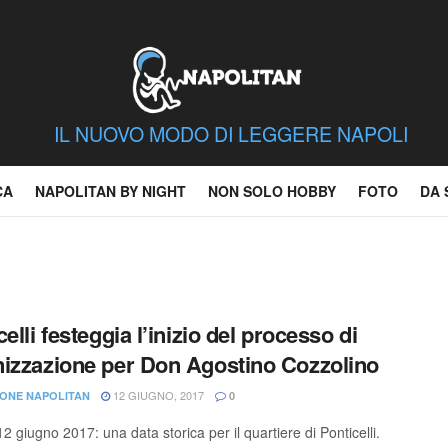
IL NUOVO MODO DI LEGGERE NAPOLI
CA
NAPOLITAN BY NIGHT
NON SOLO HOBBY
FOTO
DA 
elli festeggia l’inizio del processo di
izzazione per Don Agostino Cozzolino
12 GIUGNO, 2017
ONE NAPOLITAN
0
 giugno 2017: una data storica per il quartiere di Ponticelli.