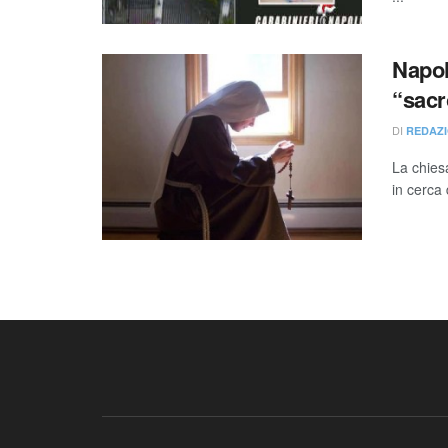
Napol
“sacr
DI
REDAZI
La chiesa
in cerca 