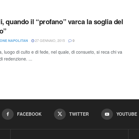
i, quando il “profano” varca la soglia del
o”
27 GENNAIO, 2015
ONE NAPOLITAN
0
, luogo di culto e di fede, nel quale, di consueto, si reca chi va
di redenzione. ...
FACEBOOK
TWITTER
YOUTUBE