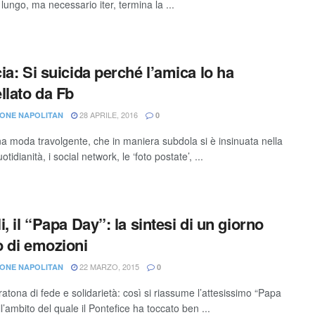
ungo, ma necessario iter, termina la ...
ia: Si suicida perché l’amica lo ha
llato da Fb
28 APRILE, 2016
ONE NAPOLITAN
0
 moda travolgente, che in maniera subdola si è insinuata nella
otidianità, i social network, le ‘foto postate’, ...
i, il “Papa Day”: la sintesi di un giorno
 di emozioni
22 MARZO, 2015
ONE NAPOLITAN
0
tona di fede e solidarietà: così si riassume l’attesissimo “Papa
l’ambito del quale il Pontefice ha toccato ben ...