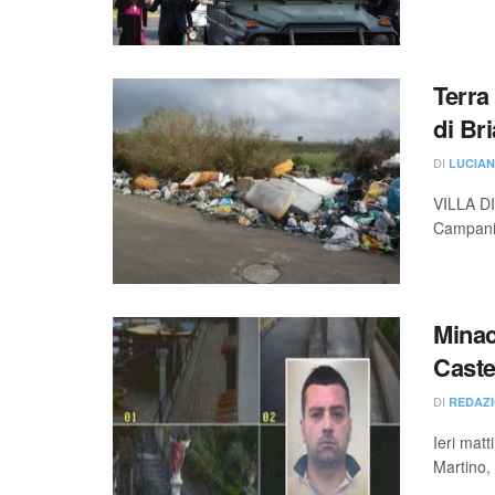
Terra 
di Br
DI
LUCIAN
VILLA DI
Campania
Minac
Cast
DI
REDAZI
Ieri matt
Martino,
...