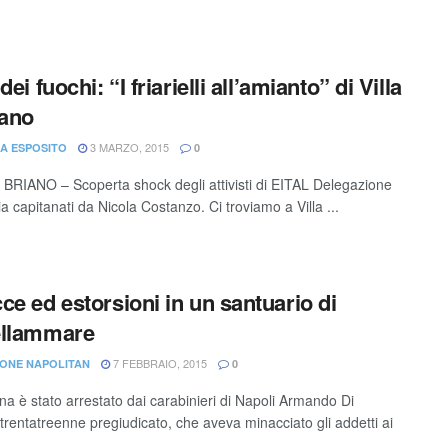
dei fuochi: “I friarielli all’amianto” di Villa
iano
3 MARZO, 2015
A ESPOSITO
0
 BRIANO – Scoperta shock degli attivisti di EITAL Delegazione
 capitanati da Nicola Costanzo. Ci troviamo a Villa ...
ce ed estorsioni in un santuario di
ellammare
7 FEBBRAIO, 2015
ONE NAPOLITAN
0
ina è stato arrestato dai carabinieri di Napoli Armando Di
 trentatreenne pregiudicato, che aveva minacciato gli addetti ai