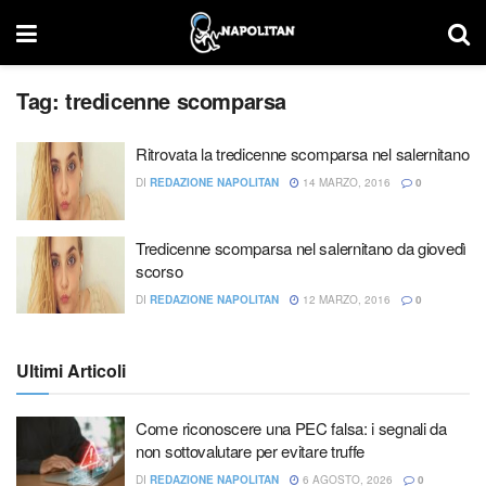
Tag:
tredicenne scomparsa
Ritrovata la tredicenne scomparsa nel salernitano
DI
REDAZIONE NAPOLITAN
14 MARZO, 2016
0
Tredicenne scomparsa nel salernitano da giovedì
scorso
DI
REDAZIONE NAPOLITAN
12 MARZO, 2016
0
Ultimi Articoli
Come riconoscere una PEC falsa: i segnali da
non sottovalutare per evitare truffe
DI
REDAZIONE NAPOLITAN
6 AGOSTO, 2026
0